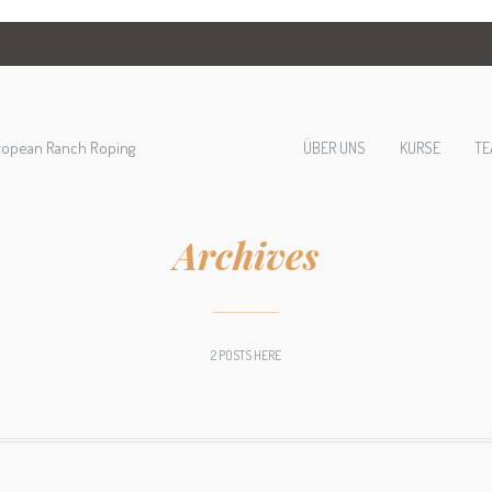
ropean Ranch Roping
ÜBER UNS
KURSE
TE
Archives
2 POSTS HERE