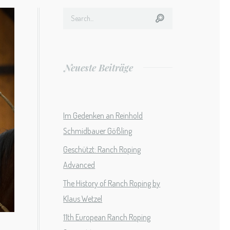
Neueste Beiträge
Im Gedenken an Reinhold
Schmidbauer Gößling
Geschützt: Ranch Roping
Advanced
The History of Ranch Roping by
Klaus Wetzel
11th European Ranch Roping