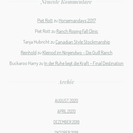
Neueste Kommentare
Piet Rott
zu
Horsemandays 2017
Piet Rott
zu
Ranch Roping Fall Clinic
Tanja Hubricht
zu
Canadian Style Stockmanship
Reinhold
zu
Kleinod im Nirgendwo – Die Quill Ranch
Buckaroo Harry
zu
In der Ruhe liegt die Kraft – Final Destination
Archiv
AUGUST 2020
APRIL 2020
DEZEMBER 2018
OKTOBER 2018