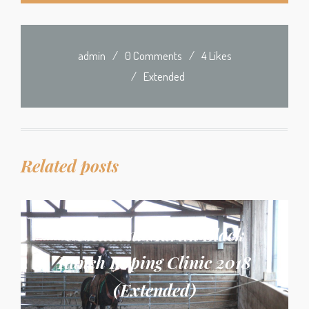
admin
/
0 Comments
/
4 Likes
/
Extended
Related posts
Geschützt: Martin Black
Ranch Roping Clinic 2018
(Extended)